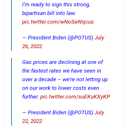
I’m ready to sign this strong,
bipartisan bill into law.
pic.twitter.com/wNoSaWqcus
— President Biden (@POTUS)
July
26, 2022
Gas prices are declining at one of
the fastest rates we have seen in
over a decade – we’re not letting up
on our work to lower costs even
further.
pic.twitter.com/suEKuKXyKP
— President Biden (@POTUS)
July
22, 2022