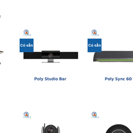
u
Có sẵn
Có sẵn