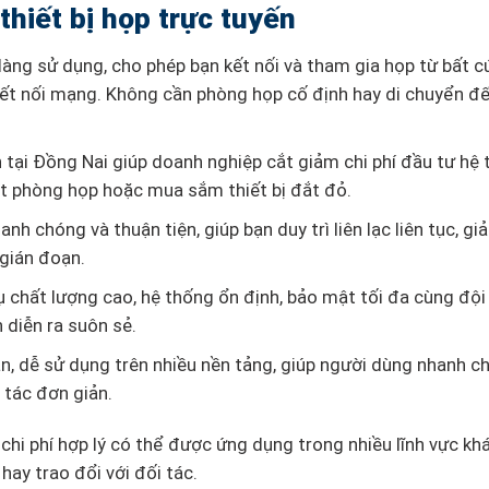
thiết bị họp trực tuyến
àng sử dụng, cho phép bạn kết nối và tham gia họp từ bất c
ó kết nối mạng. Không cần phòng họp cố định hay di chuyển đế
n tại Đồng Nai giúp doanh nghiệp cắt giảm chi phí đầu tư hệ 
ặt phòng họp hoặc mua sắm thiết bị đắt đỏ.
h chóng và thuận tiện, giúp bạn duy trì liên lạc liên tục, giả
 gián đoạn.
chất lượng cao, hệ thống ổn định, bảo mật tối đa cùng đội
 diễn ra suôn sẻ.
iản, dễ sử dụng trên nhiều nền tảng, giúp người dùng nhanh c
 tác đơn giản.
i chi phí hợp lý có thể được ứng dụng trong nhiều lĩnh vực kh
hay trao đổi với đối tác.