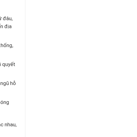
ứ đâu,
n địa
thống,
i quyết
 ngũ hỗ
hóng
ác nhau,