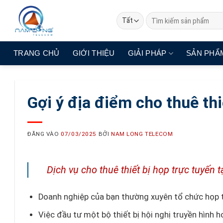
Bỏ
Tìm
qua
kiếm:
nội
dung
TRANG CHỦ
GIỚI THIỆU
GIẢI PHÁP
SẢN PHẨ
Gợi ý địa điểm cho thuê thi
ĐĂNG VÀO
07/03/2025
BỞI
NAM LONG TELECOM
Dịch vụ cho thuê thiết bị họp trực tuyến
Doanh nghiệp của bạn thường xuyên tổ chức họp t
Việc đầu tư một bộ thiết bị hội nghị truyền hình