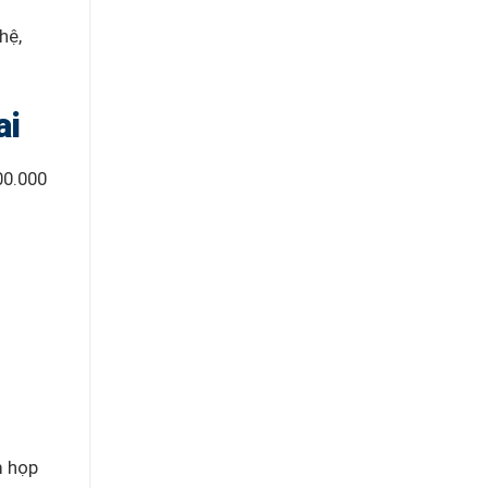
hệ,
ai
00.000
m họp