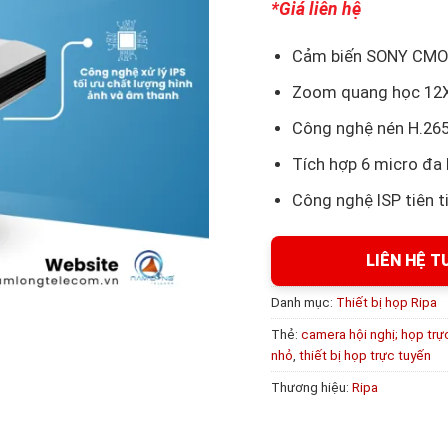
*Giá liên hệ
Cảm biến SONY CMOS
Zoom quang học 12X 
Công nghệ nén H.26
Tích hợp 6 micro đa
Công nghệ ISP tiên t
LIÊN HỆ T
Danh mục:
Thiết bị họp Ripa
Thẻ:
camera hội nghị; họp trự
nhỏ
,
thiết bị họp trực tuyến
Thương hiệu:
Ripa