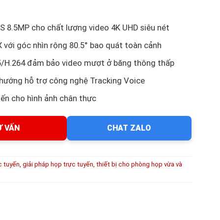
 8.5MP cho chất lượng video 4K UHD siêu nét
với góc nhìn rộng 80.5° bao quát toàn cảnh
5/H.264 đảm bảo video mượt ở băng thông thấp
 hướng hỗ trợ công nghệ Tracking Voice
iến cho hình ảnh chân thực
Ư VẤN
CHAT ZALO
c tuyến
,
giải pháp họp trực tuyến
,
thiết bị cho phòng họp vừa và