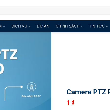
M
DỊCH VỤ
DỰ ÁN
CHÍNH SÁCH
TIN TỨC
Camera PTZ 
1
₫