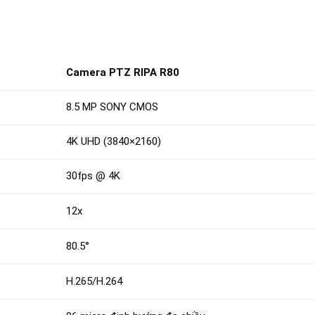
Camera PTZ RIPA R80
8.5 MP SONY CMOS
4K UHD (3840×2160)
30fps @ 4K
12x
80.5°
H.265/H.264