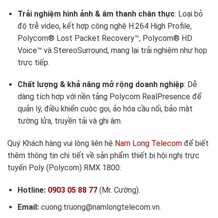
Trải nghiệm hình ảnh & âm thanh chân thực
: Loại bỏ
độ trễ video, kết hợp công nghệ H.264 High Profile,
Polycom® Lost Packet Recovery™, Polycom® HD
Voice™ và StereoSurround, mang lại trải nghiệm như họp
trực tiếp.
Chất lượng & khả năng mở rộng doanh nghiệp
: Dễ
dàng tích hợp với nền tảng Polycom RealPresence để
quản lý, điều khiển cuộc gọi, ảo hóa cầu nối, bảo mật
tường lửa, truyền tải và ghi âm.
Quý Khách hàng vui lòng liên hệ
Nam Long Telecom
để biết
thêm thông tin chi tiết về sản phẩm thiết bị hội nghị trực
tuyến Poly (Polycom) RMX 1800:
Hotline:
0903 05 88 77
(Mr. Cường).
Email:
cuong.truong@namlongtelecom.vn.