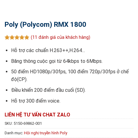
Poly (Polycom) RMX 1800
(
11
đánh giá của khách hàng)
4.82
11
trên 5
dựa trên
Hỗ trợ các chuẩn H.263++,H.264…
đánh giá
Băng thông cuộc gọi từ 64kbps to 6Mbps.
50 điểm HD1080p/30fps, 100 điểm 720p/30fps ở chế
độ(CP).
Điều khiển 200 điểm đầu cuối (SD).
Hỗ trợ 300 điểm voice.
LIÊN HỆ TƯ VẤN
CHAT ZALO
SKU:
5150-69862-001
Danh mục:
Hội nghị truyền hình Poly