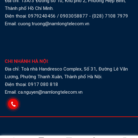
Địa chỉ: 13A/3 Đường số 10, Khu phố 2, Phường Hiệp Bình,
Thành phố Hồ Chí Minh.
Điện thoại:
0979240456
/
0903058877
-
(028) 7108 7979
Email: cuong.truong@namlongtelecom.vn
CHI NHÁNH HÀ NỘI
:
Địa chỉ: Toà nhà Handiresco Complex, Số 31, Đường Lê Văn
Lương, Phường Thanh Xuân, Thành phố Hà Nội.
Điện thoại:
0917 080 818
Email: ca.nguyen@namlongtelecom.vn
©Copyright 2013 - 2026
Nam Long Telecom
. All rights