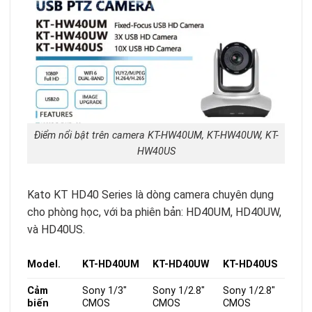
Điểm nổi bật trên camera KT-HW40UM, KT-HW40UW, KT-
HW40US
Kato KT HD40 Series là dòng camera chuyên dụng
cho phòng học, với ba phiên bản: HD40UM, HD40UW,
và HD40US.
Model.
KT-HD40UM
KT-HD40UW
KT-HD40US
Cảm
Sony 1/3″
Sony 1/2.8″
Sony 1/2.8″
biến
CMOS
CMOS
CMOS