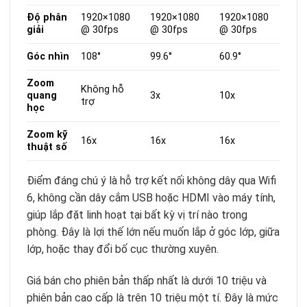
Độ phân
1920×1080
1920×1080
1920×1080
giải
@ 30fps
@ 30fps
@ 30fps
Góc nhìn
108°
99.6°
60.9°
Zoom
Không hỗ
quang
3x
10x
trợ
học
Zoom kỹ
16x
16x
16x
thuật số
Điểm đáng chú ý là hỗ trợ kết nối không dây qua Wifi
6, không cần dây cắm USB hoặc HDMI vào máy tính,
giúp lắp đặt linh hoạt tại bất kỳ vị trí nào trong
phòng. Đây là lợi thế lớn nếu muốn lắp ở góc lớp, giữa
lớp, hoặc thay đổi bố cục thường xuyên.
Giá bán cho phiên bản thấp nhất là dưới 10 triệu và
phiên bản cao cấp là trên 10 triệu một tí. Đây là mức