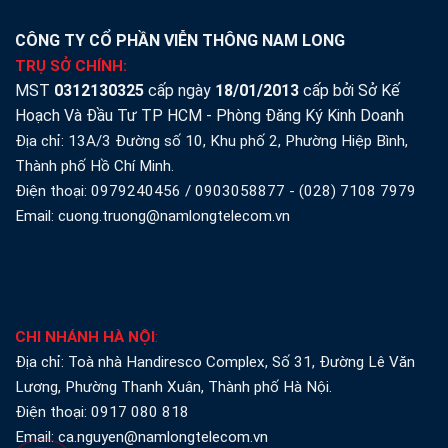
CÔNG TY CỔ PHẦN VIỄN THÔNG NAM LONG
TRỤ SỞ CHÍNH:
MST
0312130325
cấp ngày
18/01/2013
cấp bởi Sở Kế
Hoạch Và Đầu Tư TP HCM - Phòng Đăng Ký Kinh Doanh
Địa chỉ: 13A/3 Đường số 10, Khu phố 2, Phường Hiệp Bình,
Thành phố Hồ Chí Minh.
Điện thoại:
0979240456
/
0903058877
-
(028) 7108 7979
Email: cuong.truong@namlongtelecom.vn
CHI NHÁNH HÀ NỘI
:
Địa chỉ: Toà nhà Handiresco Complex, Số 31, Đường Lê Văn
Lương, Phường Thanh Xuân, Thành phố Hà Nội.
Điện thoại:
0917 080 818
Email: ca.nguyen@namlongtelecom.vn