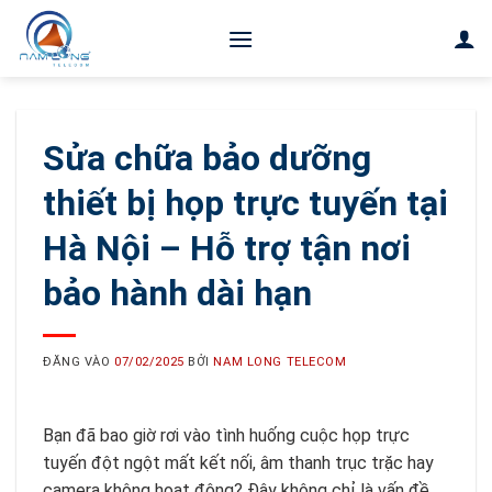
Bỏ
qua
nội
dung
Sửa chữa bảo dưỡng
thiết bị họp trực tuyến tại
Hà Nội – Hỗ trợ tận nơi
bảo hành dài hạn
ĐĂNG VÀO
07/02/2025
BỞI
NAM LONG TELECOM
Bạn đã bao giờ rơi vào tình huống cuộc họp trực
tuyến đột ngột mất kết nối, âm thanh trục trặc hay
camera không hoạt động? Đây không chỉ là vấn đề