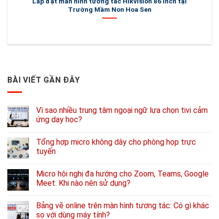
Lắp đặt màn hình tương tác Hikvision 86 inch tại
L
Trường Mầm Non Hoa Sen
BÀI VIẾT GẦN ĐÂY
Vì sao nhiều trung tâm ngoại ngữ lựa chọn tivi cảm
ứng dạy học?
Tổng hợp micro không dây cho phòng họp trực
tuyến
Micro hội nghị đa hướng cho Zoom, Teams, Google
Meet: Khi nào nên sử dụng?
Bảng vẽ online trên màn hình tương tác: Có gì khác
so với dùng máy tính?