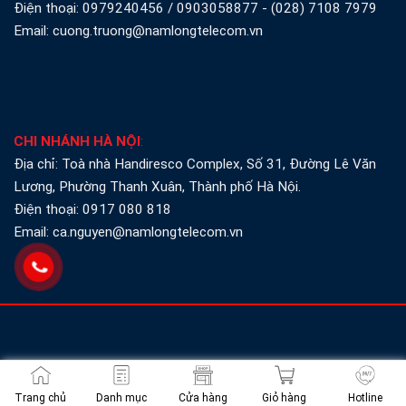
Điện thoại:
0979240456
/
0903058877
-
(028) 7108 7979
Email: cuong.truong@namlongtelecom.vn
CHI NHÁNH HÀ NỘI
:
Địa chỉ: Toà nhà Handiresco Complex, Số 31, Đường Lê Văn
Lương, Phường Thanh Xuân, Thành phố Hà Nội.
Điện thoại:
0917 080 818
Email: ca.nguyen@namlongtelecom.vn
©Copyright 2013 - 2026
Nam Long Telecom
. All rights
reserved
Trang chủ
Danh mục
Cửa hàng
Giỏ hàng
Hotline