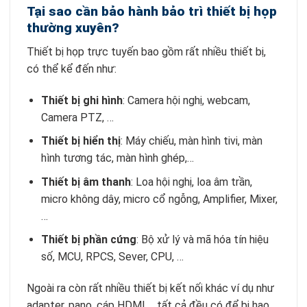
Tại sao cần bảo hành bảo trì thiết bị họp
thường xuyên?
Thiết bị họp trực tuyến bao gồm rất nhiều thiết bị,
có thể kể đến như:
Thiết bị ghi hình
: Camera hội nghị, webcam,
Camera PTZ, …
Thiết bị hiển thị
: Máy chiếu, màn hình tivi, màn
hình tương tác, màn hình ghép,…
Thiết bị âm thanh
: Loa hội nghị, loa âm trần,
micro không dây, micro cổ ngỗng, Amplifier, Mixer,
…
Thiết bị phần cứng
: Bộ xử lý và mã hóa tín hiệu
số, MCU, RPCS, Sever, CPU, …
Ngoài ra còn rất nhiều thiết bị kết nối khác ví dụ như
adapter, pano, cáp HDMI,… tất cả đều có để bị hao