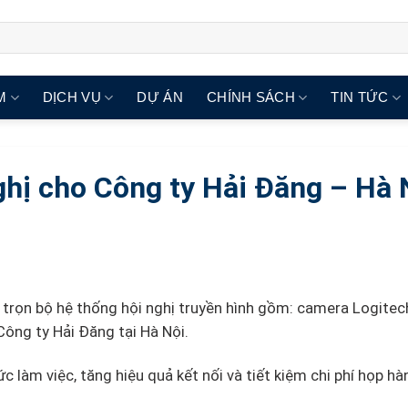
M
DỊCH VỤ
DỰ ÁN
CHÍNH SÁCH
TIN TỨC
nghị cho Công ty Hải Đăng – Hà 
trọn bộ hệ thống hội nghị truyền hình gồm: camera Logitec
Công ty Hải Đăng tại Hà Nội.
 làm việc, tăng hiệu quả kết nối và tiết kiệm chi phí họp hà