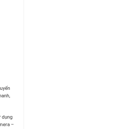
tuyến
hanh,
ử dụng
amera –