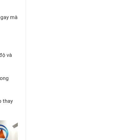
 ngay mà
độ và
rong
p thay