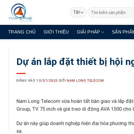
Bỏ
Tìm
qua
kiếm:
nội
dung
TRANG CHỦ
GIỚI THIỆU
GIẢI PHÁP
SẢN PHẨ
Dự án lắp đặt thiết bị hội 
ĐĂNG VÀO
10/07/2025
BỞI
NAM LONG TELECOM
Nam Long Telecom vừa hoàn tất bàn giao và lắp đặt 
Group, TV 75 inch và giá treo di động AVA 1500 cho 
Dự án này giúp doanh nghiệp hiện đại hóa phương thức
xa.