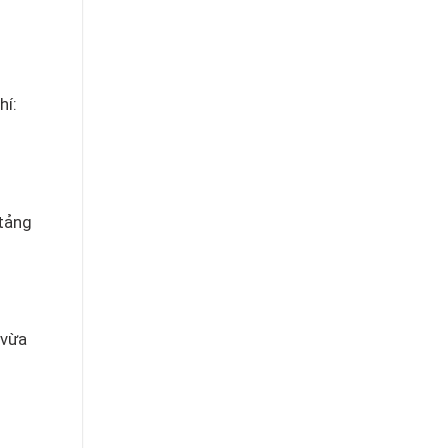
hí:
 tảng
 vừa