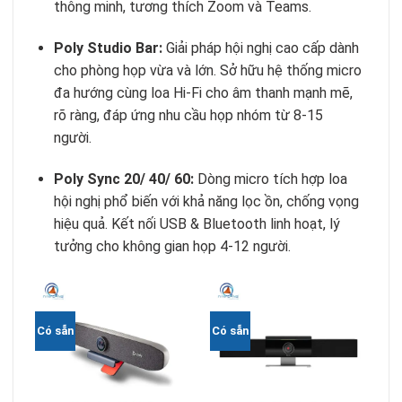
thông minh, tương thích Zoom và Teams.
Poly Studio Bar:
Giải pháp hội nghị cao cấp dành
cho phòng họp vừa và lớn. Sở hữu hệ thống micro
đa hướng cùng
loa Hi-Fi
cho âm thanh mạnh mẽ,
rõ ràng, đáp ứng nhu cầu họp nhóm từ 8-15
người.
Poly Sync 20/ 40/ 60:
Dòng micro tích hợp loa
hội nghị phổ biến với khả năng lọc ồn, chống vọng
hiệu quả. Kết nối USB & Bluetooth linh hoạt, lý
tưởng cho không gian họp 4-12 người.
Gi
Có sẵn
Có sẵn
Có