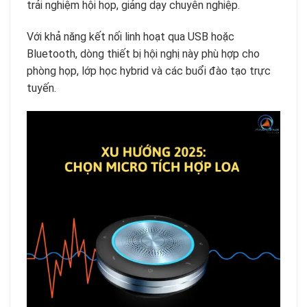
trải nghiệm hội họp, giảng dạy chuyên nghiệp.
Với khả năng kết nối linh hoạt qua USB hoặc
Bluetooth, dòng thiết bị hội nghị này phù hợp cho
phòng họp, lớp học hybrid và các buổi đào tạo trực
tuyến.