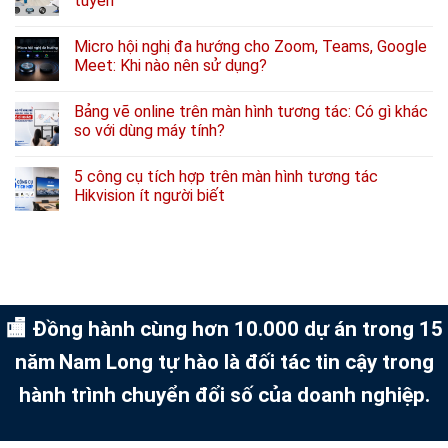
tuyến
Micro hội nghị đa hướng cho Zoom, Teams, Google
Meet: Khi nào nên sử dụng?
Bảng vẽ online trên màn hình tương tác: Có gì khác
so với dùng máy tính?
5 công cụ tích hợp trên màn hình tương tác
Hikvision ít người biết
🏬 Đồng hành cùng hơn 10.000 dự án trong 15
năm
Nam Long tự hào là đối tác tin cậy trong
hành trình chuyển đổi số của doanh nghiệp.