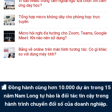
Vì sao nhiều trung tâm ngoại ngữ lựa chọn tivi cảm
ứng dạy học?
Tổng hợp micro không dây cho phòng họp trực
tuyến
Micro hội nghị đa hướng cho Zoom, Teams, Google
Meet: Khi nào nên sử dụng?
Bảng vẽ online trên màn hình tương tác: Có gì khác
so với dùng máy tính?
🏬 Đồng hành cùng hơn 10.000 dự án trong 15
năm
Nam Long tự hào là đối tác tin cậy trong
hành trình chuyển đổi số của doanh nghiệp.