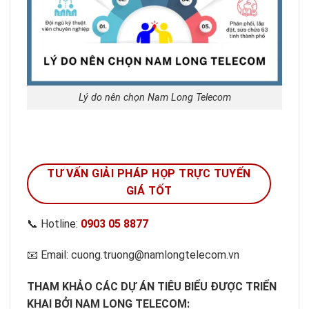
Lý do nên chọn Nam Long Telecom
TƯ VẤN GIẢI PHÁP HỌP TRỰC TUYẾN
GIÁ TỐT
📞 Hotline:
0903 05 8877
📧 Email: cuong.truong@namlongtelecom.vn
THAM KHẢO CÁC DỰ ÁN TIÊU BIỂU ĐƯỢC TRIỂN
KHAI BỞI NAM LONG TELECOM: