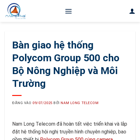
Bỏ
qua
nội
dung
Bàn giao hệ thống
Polycom Group 500 cho
Bộ Nông Nghiệp và Môi
Trường
ĐĂNG VÀO
09/07/2025
BỞI
NAM LONG TELECOM
Nam Long Telecom đã hoàn tất việc triển khai và lắp
đặt hệ thống hội nghị truyền hình chuyên nghiệp, bao
gồm thiết bị
Polycom Group 500 cùng camera