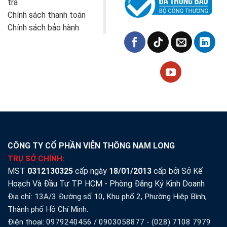
trả
Chính sách thanh toán
Chính sách bảo hành
CÔNG TY CỔ PHẦN VIỄN THÔNG NAM LONG
TRỤ SỞ CHÍNH:
MST
0312130325
cấp ngày
18/01/2013
cấp bởi Sở Kế
Hoạch Và Đầu Tư TP HCM - Phòng Đăng Ký Kinh Doanh
Địa chỉ: 13A/3 Đường số 10, Khu phố 2, Phường Hiệp Bình,
Thành phố Hồ Chí Minh.
Điện thoại:
0979240456
/
0903058877
-
(028) 7108 7979