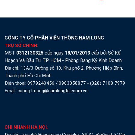
CÔNG TY CỔ PHẦN VIỄN THÔNG NAM LONG
TRỤ SỞ CHÍNH:
MST
0312130325
cấp ngày
18/01/2013
cấp bởi Sở Kế
Hoạch Và Đầu Tư TP HCM - Phòng Đăng Ký Kinh Doanh
Địa chỉ: 13A/3 Đường số 10, Khu phố 2, Phường Hiệp Bình,
Thành phố Hồ Chí Minh.
Điện thoại:
0979240456
/
0903058877
-
(028) 7108 7979
Email: cuong.truong@namlongtelecom.vn
CHI NHÁNH HÀ NỘI
:
Địa chỉ: Toà nhà Handiresco Complex, Số 31, Đường Lê Văn