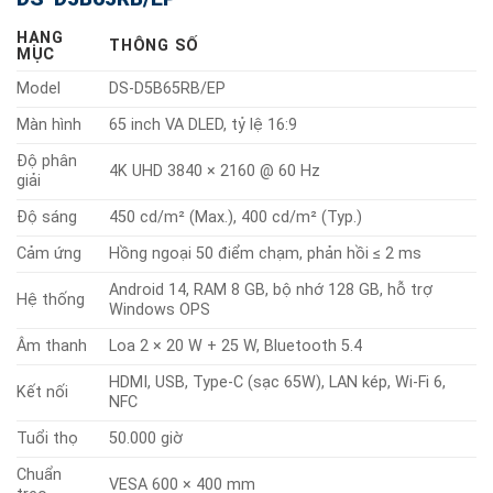
HẠNG
THÔNG SỐ
MỤC
Model
DS-D5B65RB/EP
Màn hình
65 inch VA DLED, tỷ lệ 16:9
Độ phân
4K UHD 3840 × 2160 @ 60 Hz
giải
Độ sáng
450 cd/m² (Max.), 400 cd/m² (Typ.)
Cảm ứng
Hồng ngoại 50 điểm chạm, phản hồi ≤ 2 ms
Android 14, RAM 8 GB, bộ nhớ 128 GB, hỗ trợ
Hệ thống
Windows OPS
Âm thanh
Loa 2 × 20 W + 25 W, Bluetooth 5.4
HDMI, USB, Type-C (sạc 65W), LAN kép, Wi-Fi 6,
Kết nối
NFC
Tuổi thọ
50.000 giờ
Chuẩn
VESA 600 × 400 mm