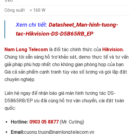
treo
Công suất
< 160 W
Xem chi tiết:
Datasheet_Man-hinh-tuong-
tac-Hikvision-DS-D5B65RB_EP
Nam Long Telecom
là đối tác chính thức của
Hikvision.
Chúng tôi
sẵn sàng hỗ trợ khảo sát, demo thực tế và tư vấn
giải pháp phù hợp nhất cho không gian phòng họp của bạn.
Giá cả sản phẩm cạnh tranh tùy vào số lượng và gói lắp đặt
chuyên nghiệp.
Liên hệ ngay để nhận báo giá màn hình tương tác DS-
D5B65RB/EP ưu đãi cùng hỗ trợ vận chuyển, cài đặt toàn
quốc:
Hotline:
0903 05 8877
(Mr. Cường)
Email:
cuong.truon@namlongtelecom.vn